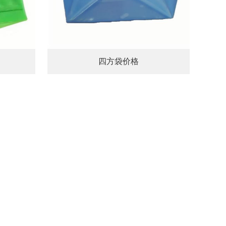
四方袋价格