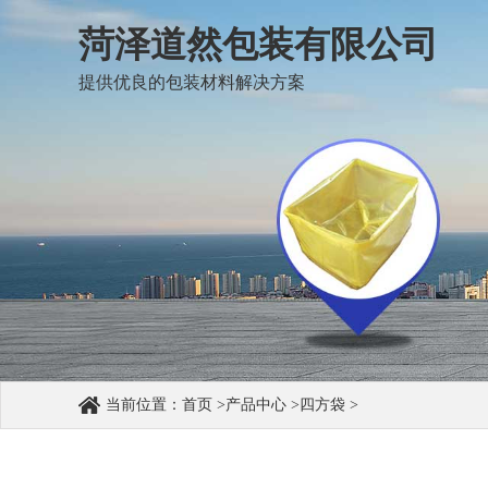
菏泽道然包装有限公司
提供优良的包装材料解决方案
当前位置：
首页
>
产品中心
>
四方袋
>