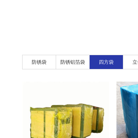
防锈袋
防锈铝箔袋
四方袋
立