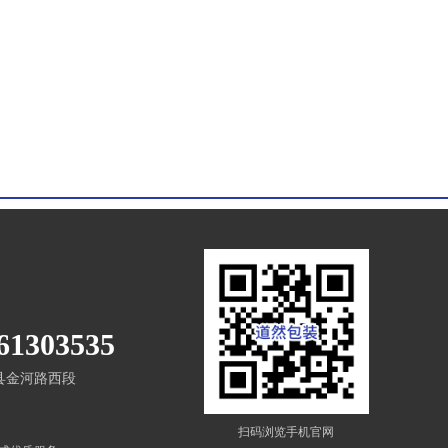
61303535
县金河路西段
扫码浏览手机官网