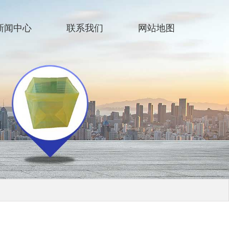
新闻中心
联系我们
网站地图